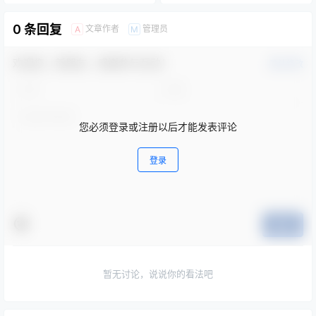
0 条回复
文章作者
管理员
A
M
欢迎您，新朋友，感谢参与互动！
确认修改
您必须登录或注册以后才能发表评论
登录
提交
暂无讨论，说说你的看法吧