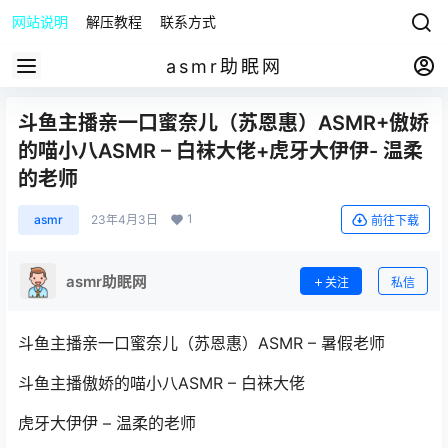
网站说明
解压教程
联系方式
asmr助眠网
斗鱼主播亲一口蜜奈儿（苏恩惠）ASMR+傲娇
的喵小八ASMR – 白袜大佬+虎牙大伊伊- 温柔
的老师
1
asmr
23年4月3日
前往下载
asmr助眠网
关注
私信
斗鱼主播亲一口蜜奈儿（苏恩惠）ASMR – 暑假老师
斗鱼主播傲娇的喵小八ASMR – 白袜大佬
虎牙大伊伊 – 温柔的老师