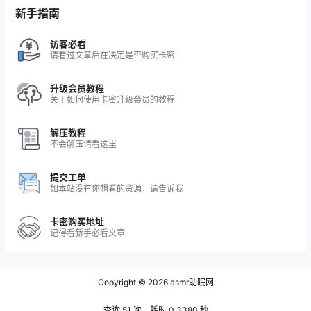
新手指南
访客必看
请看过文章后在决定是否购买卡密
升级会员教程
关于如何使用卡密升级会员的教程
解压教程
不会解压请看这里
提交工单
如本站没有你想看的资源，请告诉我
卡密购买地址
记得看新手必看文章
Copyright © 2026
asmr助眠网
查询 51 次，耗时 0.3380 秒