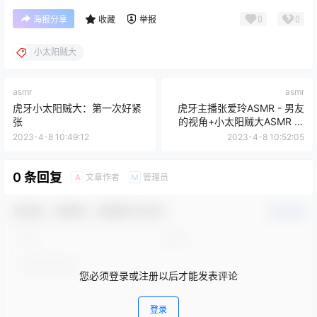
0
0
海报分享
收藏
举报
小太阳贼大
asmr
asmr
虎牙小太阳贼大：第一次好紧
虎牙主播张爱玲ASMR - 男友
张
的视角+小太阳贼大ASMR 舔
耳口腔音
2023-4-8 10:49:12
2023-4-8 10:52:05
0 条回复
文章作者
管理员
A
M
欢迎您，新朋友，感谢参与互动！
确认修改
您必须登录或注册以后才能发表评论
登录