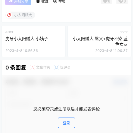
0
0
海报分享
收藏
举报
小太阳贼大
asmr
asmr
虎牙小太阳贼大 小姨子
小太阳贼大 继父+虎牙不染 蓝
色女友
2023-4-8 10:56:36
2023-4-8 11:00:37
0 条回复
文章作者
管理员
A
M
欢迎您，新朋友，感谢参与互动！
确认修改
您必须登录或注册以后才能发表评论
登录