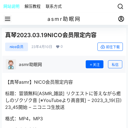
网站说明
解压教程
联系方式
asmr助眠网
真琴2023.03.19NICO会员限定内容
0
nico会员
23年4月10日
前往下载
asmr助眠网
关注
私信
【真琴asmr】NICO会员限定内容
标题：冒頭無料[ASMR_雑談] リクエストに答えながら癒
しのゾクゾク音 [※YouTubeより高音質] – 2023_3_19(日)
23_45開始 – ニコニコ生放送
格式：MP4，MP3