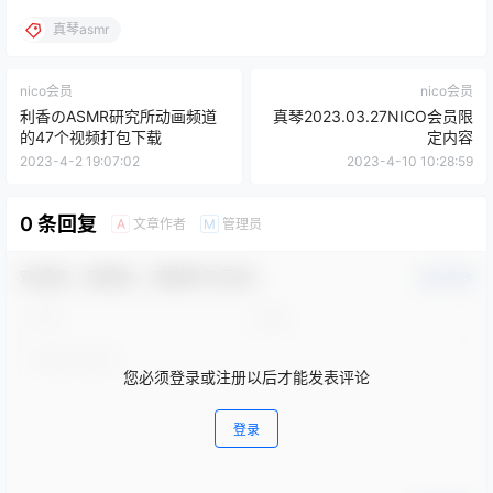
真琴asmr
nico会员
nico会员
利香のASMR研究所动画频道
真琴2023.03.27NICO会员限
的47个视频打包下载
定内容
2023-4-2 19:07:02
2023-4-10 10:28:59
0 条回复
文章作者
管理员
A
M
欢迎您，新朋友，感谢参与互动！
确认修改
您必须登录或注册以后才能发表评论
登录