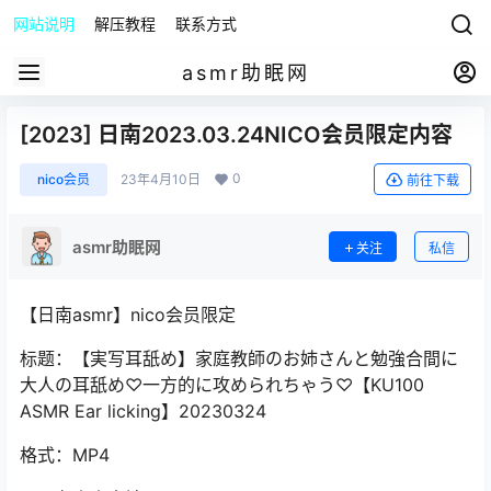
网站说明
解压教程
联系方式
asmr助眠网
[2023] 日南2023.03.24NICO会员限定内容
0
nico会员
23年4月10日
前往下载
asmr助眠网
关注
私信
【日南asmr】nico会员限定
标题：【実写耳舐め】家庭教師のお姉さんと勉強合間に
大人の耳舐め♡一方的に攻められちゃう♡【KU100
ASMR Ear licking】20230324
格式：MP4