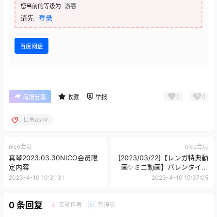
您当前的等级为
游客
请先
登录
百度网盘
0
0
海报分享
收藏
举报
日南asmr
nico会员
nico会员
真琴2023.03.30NICO会员限
[2023/03/22]【レンガ特典動
定内容
画✨ミニ動画】バレンタイン
衣装????サムネ撮影の裏側♡
2023-4-10 10:31:31
2023-4-10 10:37:05
音なしおすそわけ♡【#01】
[34m]
0 条回复
文章作者
管理员
A
M