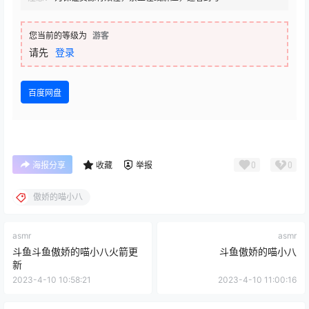
您当前的等级为
游客
请先
登录
百度网盘
0
0
海报分享
收藏
举报
傲娇的喵小八
asmr
asmr
斗鱼斗鱼傲娇的喵小八火箭更
斗鱼傲娇的喵小八
新
2023-4-10 10:58:21
2023-4-10 11:00:16