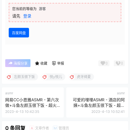
您当前的等级为
游客
请先
登录
百度网盘
0
0
海报分享
收藏
举报
左颜玉很下饭
悦y悦儿
虎牙绮夏
asmr
asmr
网易CC小恩雅ASMR - 第六次
可爱的埋埋ASMR - 酒店的阿
做+斗鱼左颜玉很下饭 - 超火
姨+斗鱼左颜玉很下饭 - 超火
小合集+斗鱼不认识 - 那个主
还是蛮大
2023-4-13 10:42:35
2023-4-13 10:52:41
播
0 条回复
文章作者
管理员
A
M