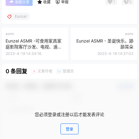
1
0
海报分享
收藏
举报
Eunzel
asmr
asmr
Eunzel ASMR -可食用家具家
Eunzel ASMR - 圣诞快乐，舔
庭影院客厅沙发、电视、遥控
舔耳朵
就餐声音
2023-4-19 14:34:16
2023-4-19 14:37:02
0 条回复
文章作者
管理员
A
M
欢迎您，新朋友，感谢参与互动！
确认修改
您必须登录或注册以后才能发表评论
登录