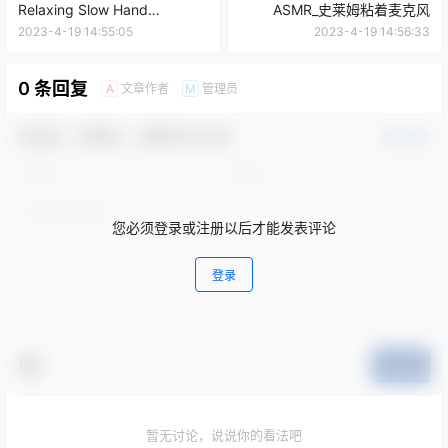
Relaxing Slow Hand
ASMR_史莱姆粘着麦克风
movement Whispering
2023-4-19 14:55:05
2023-4-19 14:56:33
Squishy
0 条回复
文章作者
管理员
A
M
欢迎您，新朋友，感谢参与互动！
确认修改
您必须登录或注册以后才能发表评论
登录
提交
暂无讨论，说说你的看法吧