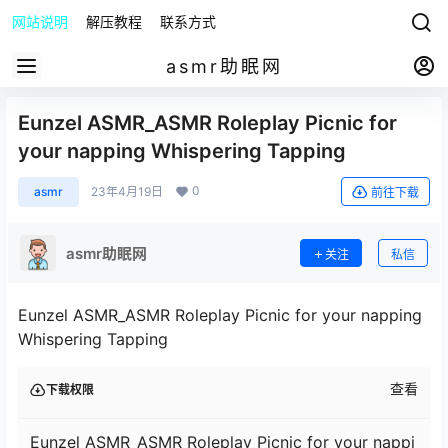
网站说明
解压教程
联系方式
asmr助眠网
Eunzel ASMR_ASMR Roleplay Picnic for
your napping Whispering Tapping
0
asmr
23年4月19日
前往下载
asmr助眠网
关注
私信
Eunzel ASMR_ASMR Roleplay Picnic for your napping
Whispering Tapping
查看
下载权限
Eunzel ASMR_ASMR Roleplay Picnic for your nappi