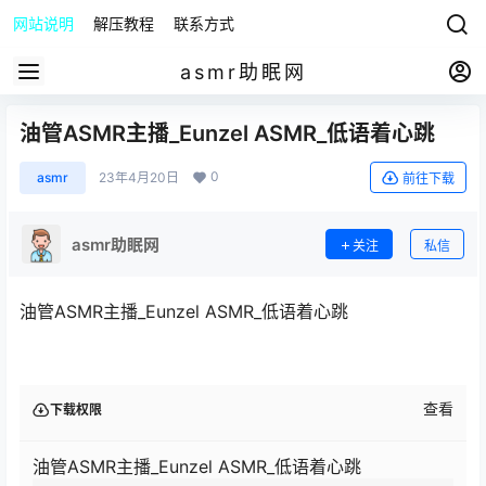
网站说明
解压教程
联系方式
asmr助眠网
油管ASMR主播_Eunzel ASMR_低语着心跳
0
asmr
23年4月20日
前往下载
asmr助眠网
关注
私信
油管ASMR主播_Eunzel ASMR_低语着心跳
查看
下载权限
油管ASMR主播_Eunzel ASMR_低语着心跳