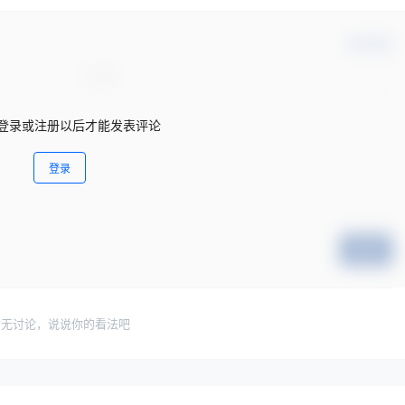
确认修改
登录或注册以后才能发表评论
登录
提交
暂无讨论，说说你的看法吧