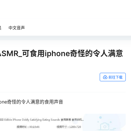
员
中文音声
 ASMR_可食用iphone奇怪的令人满意
前往下载
iphone奇怪的令人满意的食用声音