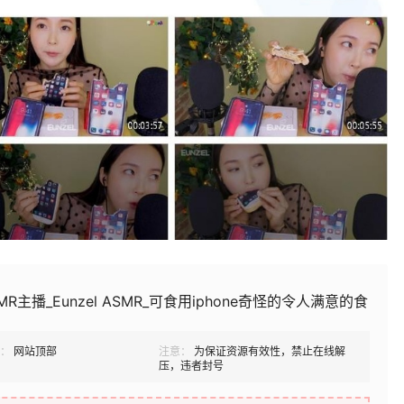
MR主播_Eunzel ASMR_可食用iphone奇怪的令人满意的食
：
网站顶部
注意：
为保证资源有效性，禁止在线解
压，违者封号