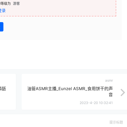
的等级为
游客
登录
盘
asmr
舔舐
油管ASMR主播_Eunzel ASMR_食用饼干的声
音
2023-4-20 10:32:41
提示标题