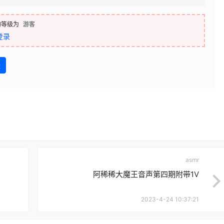
的等级为
游客
登录
盘
asmr
阿稀稀大魔王音声第四期附带1V
2023-4-24 10:37:21