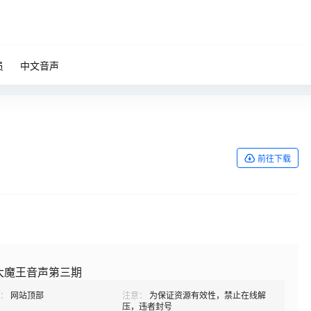
员
中文音声
前往下载
大魔王音声第三期
：
网站顶部
注意：
为保证资源有效性，禁止在线解
压，违者封号