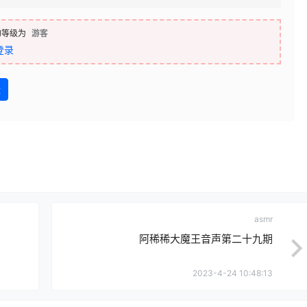
的等级为
游客
登录
盘
asmr
阿稀稀大魔王音声第二十九期
2023-4-24 10:48:13