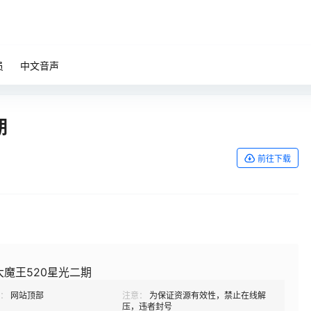
员
中文音声
期
前往下载
大魔王520星光二期
：
网站顶部
注意：
为保证资源有效性，禁止在线解
压，违者封号