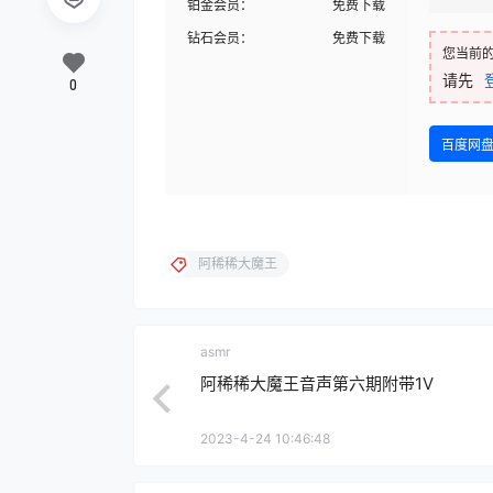
铂金会员：
免费下载
钻石会员：
免费下载
您当前
请先
0
百度网
阿稀稀大魔王
asmr
阿稀稀大魔王音声第六期附带1V
2023-4-24 10:46:48