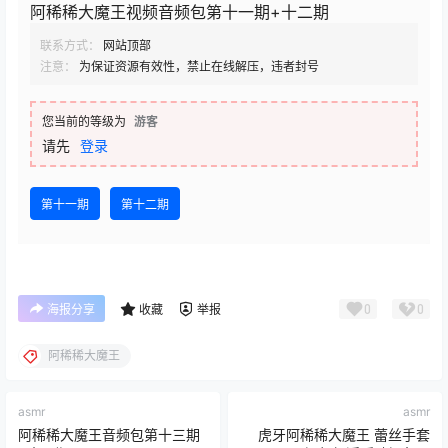
阿稀稀大魔王视频音频包第十一期+十二期
联系方式：
网站顶部
注意：
为保证资源有效性，禁止在线解压，违者封号
您当前的等级为
游客
请先
登录
第十一期
第十二期
0
0
海报分享
收藏
举报
阿稀稀大魔王
asmr
asmr
阿稀稀大魔王音频包第十三期
虎牙阿稀稀大魔王 蕾丝手套