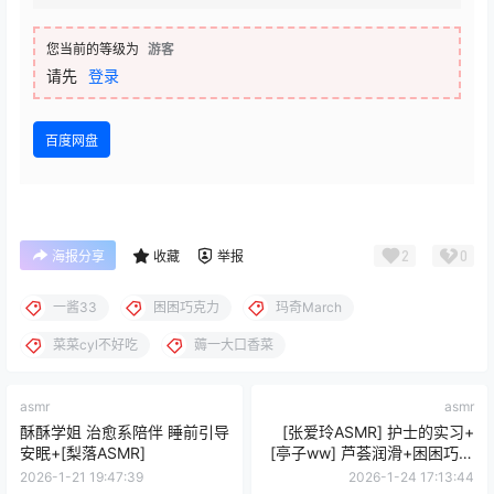
您当前的等级为
游客
请先
登录
百度网盘
2
0
海报分享
收藏
举报
一酱33
困困巧克力
玛奇March
菜菜cyl不好吃
薅一大口香菜
asmr
asmr
酥酥学姐 治愈系陪伴 睡前引导
[张爱玲ASMR] 护士的实习+
安眠+[梨落ASMR]
[亭子ww] 芦荟润滑+困困巧克
力 +[霜霜] 刮擦
2026-1-21 19:47:39
2026-1-24 17:13:44