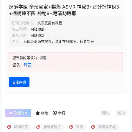
酥酥学姐 亲亲宝宝+梨落 ASMR 神秘3+香饽饽神秘3
+楠楠睡不醒 神秘9+港清助眠耶
如何升级会员：
文章底部有教程
解压教程：
网站顶部
联系方式：
网站顶部
注意：
为保证资源有效性，禁止在线解压，违者封号
您当前的等级为
游客
请先
登录
百度网盘
2
0
海报分享
收藏
举报
啵啵眠眠
居居要睡了
梨落
楠楠睡不醒