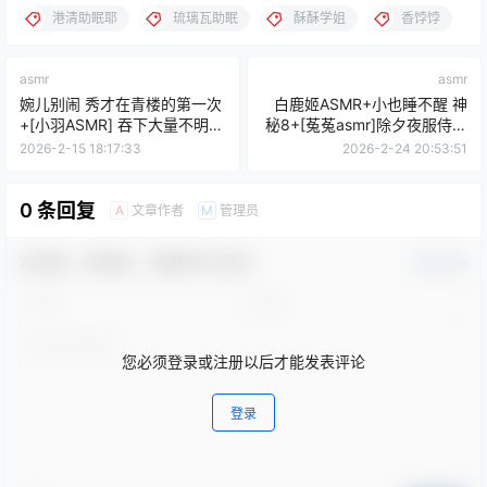
港清助眠耶
琉璃瓦助眠
酥酥学姐
香饽饽
asmr
asmr
婉儿别闹 秀才在青楼的第一次
白鹿姬ASMR+小也睡不醒 神
+[小羽ASMR] 吞下大量不明液
秘8+[菟菟asmr]除夕夜服侍主
体+[港清助眠耶] 好利来服
人舔耳按摩牛牛放松+玛奇
2026-2-15 18:17:33
2026-2-24 20:53:51
March
0 条回复
文章作者
管理员
A
M
欢迎您，新朋友，感谢参与互动！
确认修改
您必须登录或注册以后才能发表评论
登录