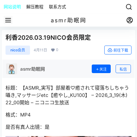
网站说明
解压教程
联系方式
asmr助眠网
利香2026.03.19NICO会员限定
0
nico会员
4月11日
前往下载
asmr助眠网
关注
私信
标题：【ASMR_実写】部屋着♡癒されて寝落ちしちゃう
囁き,マッサージetc【癒やし_KU100】 – 2026_3_19(木)
22_00開始 – ニコニコ生放送
格式：MP4
是否有真人出镜：是