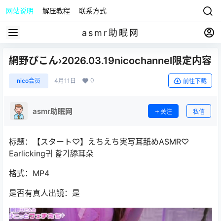
网站说明
解压教程
联系方式
asmr助眠网
網野ぴこん›2026.03.19nicochannel限定内容
0
nico会员
4月11日
前往下载
asmr助眠网
关注
私信
标题：【スタート♡】えちえち実写耳舐めASMR♡
Earlicking귀 핥기舔耳朵
格式：MP4
是否有真人出镜：是