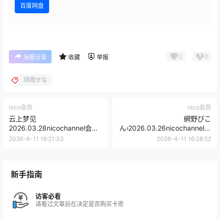
百度网盘
0
0
海报分享
收藏
举报
绮雨せな
nico会员
nico会员
云上梦见
網野ぴこ
2026.03.28nicochannel会员
ん›2026.03.26nicochannel限
限定
定内容
2026-4-11 16:21:33
2026-4-11 16:28:52
新手指南
访客必看
请看过文章后在决定是否购买卡密