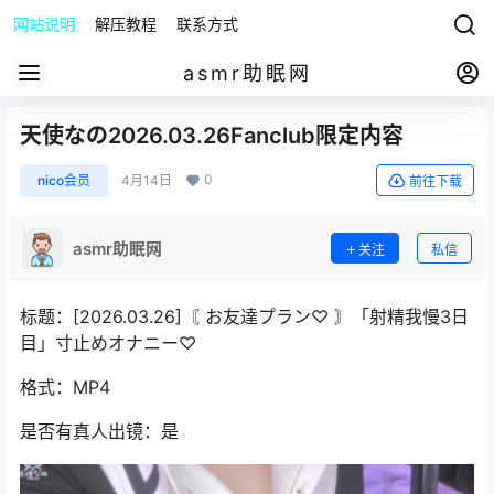
网站说明
解压教程
联系方式
asmr助眠网
天使なの2026.03.26Fanclub限定内容
0
nico会员
4月14日
前往下载
asmr助眠网
关注
私信
标题：[2026.03.26]〘 お友達プラン♡ 〙「射精我慢3日
目」寸止めオナニー♡
格式：MP4
是否有真人出镜：是