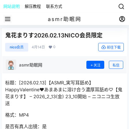
网站说明
解压教程
联系方式
asmr助眠网
鬼花まりす2026.02.13NICO会员限定
0
nico会员
4月14日
前往下载
asmr助眠网
关注
私信
标题：[2026.02.13]【ASMR_実写耳舐め】
HappyValentine♥あまあまに溶け合う濃厚耳舐め♡【鬼
花まりす】 – 2026_2_13(金) 23_10開始 – ニコニコ生放
送
格式：MP4
是否有真人出镜：是