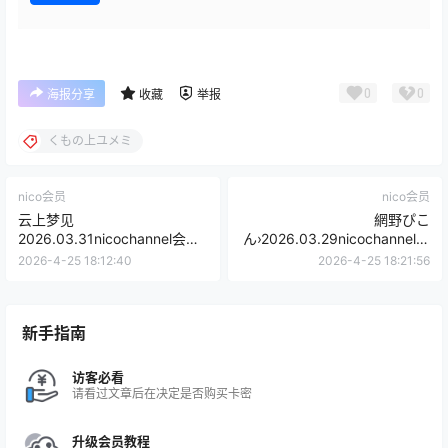
0
0
海报分享
收藏
举报
くもの上ユメミ
nico会员
nico会员
云上梦见
網野ぴこ
2026.03.31nicochannel会员
ん›2026.03.29nicochannel限
限定
定内容
2026-4-25 18:12:40
2026-4-25 18:21:56
新手指南
访客必看
请看过文章后在决定是否购买卡密
升级会员教程