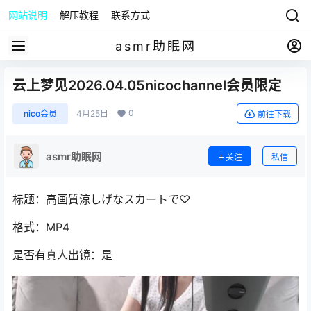
网站说明
解压教程
联系方式
asmr助眠网
云上梦见2026.04.05nicochannel会员限定
0
nico会员
4月25日
前往下载
asmr助眠网
关注
私信
标题：高画質涼しげなスカートで♡
格式：MP4
是否有真人出镜：是