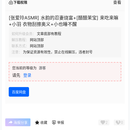
查看
下载权限
[张爱玲ASMR] 水韵的忍妻烧富+[醋醋茉宝] 来吃来嘛
+小羽 衣物刮擦奥义+小也睡不醒
如何升级会员：
文章底部有教程
解压教程：
网站顶部
联系方式：
网站顶部
注意：
为保证资源有效性，禁止在线解压，违者封号
您当前的等级为
游客
请先
登录
百度网盘
2
0
海报分享
收藏
举报