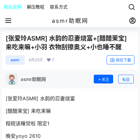
网站说明
解压教程
联系方式
asmr助眠网
[张爱玲ASMR] 水韵的忍妻烧富+[醋醋茉宝]
来吃来嘛+小羽 衣物刮擦奥义+小也睡不醒
2
asmr
4月25日
前往下载
asmr助眠网
关注
私信
[张爱玲ASMR] 水韵的忍妻烧富
[醋醋茉宝] 来吃来嘛
程皖该睡觉啦 限定1
晚安yoyo 2610