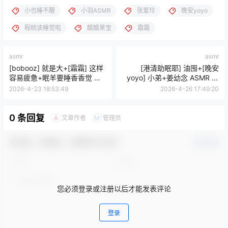
小也睡不醒
小羽ASMR
张爱玲
晚安yoyo
程皖该睡觉啦
醋醋茉宝
霜霜
asmr
asmr
[bobooz] 就是大+[霜霜] 这样
[港清助眠耶] 油囤+[晚安
容易疲惫+眠羊要睡香香觉 剧
yoyo] 小弟+姜幼念 ASMR 醉
情向 11分钟多
酒妹妹2+[程皖该睡觉啦]
2026-4-23 18:53:49
2026-4-26 17:49:20
0 条回复
文章作者
管理员
A
M
欢迎您，新朋友，感谢参与互动！
确认修改
您必须登录或注册以后才能发表评论
登录