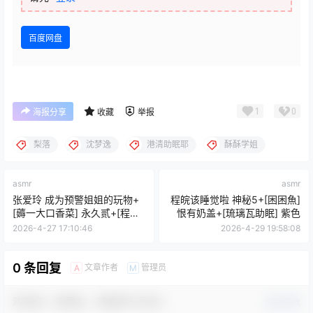
百度网盘
1
0
海报分享
收藏
举报
梨落
沈梦逸
港清助眠耶
酥酥学姐
asmr
asmr
张爱玲 成为预警姐姐的玩物+
程皖该睡觉啦 神秘5+[困困魚]
[薅一大口香菜] 永久贰+[程皖
恨有奶盖+[琉璃瓦助眠] 紫色
该睡觉啦] 老师给你清理
2026-4-27 17:10:46
2026-4-29 19:58:08
0 条回复
文章作者
管理员
A
M
欢迎您，新朋友，感谢参与互动！
确认修改