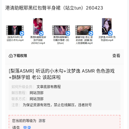
港清助眠耶黑红包臀半身裙（站立tun）260423
查看
下载权限
[梨落ASMR] 听话的小木勾+沈梦逸 ASMR 色色游戏
+酥酥学姐 老公 该起床啦
如何升级会员：
文章底部有教程
解压教程：
网站顶部
联系方式：
网站顶部
注意：
为保证资源有效性，禁止在线解压，违者封号
您当前的等级为
游客
请先
登录