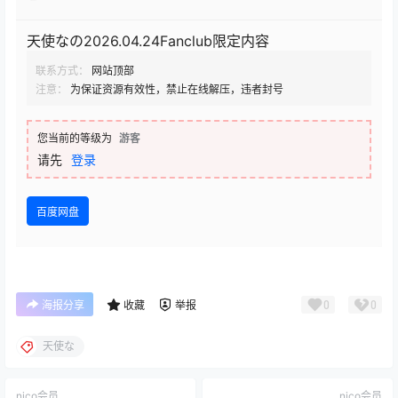
天使なの2026.04.24Fanclub限定内容
联系方式：
网站顶部
注意：
为保证资源有效性，禁止在线解压，违者封号
您当前的等级为
游客
请先
登录
百度网盘
0
0
海报分享
收藏
举报
天使な
nico会员
nico会员