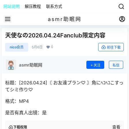
网站说明
解压教程
联系方式
asmr助眠网
天使なの2026.04.24Fanclub限定内容
0
nico会员
5月6日
前往下载
asmr助眠网
关注
私信
标题：[2026.04.24]〘 お友達プラン♡ 〙角にﾍｺﾍｺこすっ
てシミ作り♡
格式：MP4
是否有真人出镜：是
查看
下载权限