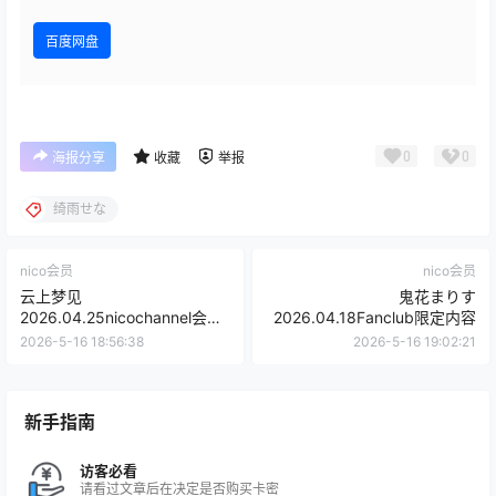
百度网盘
0
0
海报分享
收藏
举报
绮雨せな
nico会员
nico会员
云上梦见
鬼花まりす
2026.04.25nicochannel会员
2026.04.18Fanclub限定内容
限定
2026-5-16 18:56:38
2026-5-16 19:02:21
新手指南
访客必看
请看过文章后在决定是否购买卡密