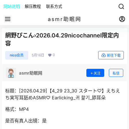
网站说明
解压教程
联系方式
asmr助眠网
網野ぴこん›2026.04.29nicochannel限定内
容
0
nico会员
5月16日
前往下载
asmr助眠网
关注
私信
标题：[2026.04.29]【4_29 23_30 スタート♡】えちえ
ち実写耳舐めASMR♡ Earlicking_귀 핥기_舔耳朵
格式：MP4
是否有真人出镜：是