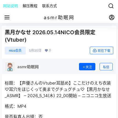
网站说明
解压教程
联系方式
asmr助眠网
黒月かなせ 2026.05.14NICO会员限定
(Vtuber)
0
nico会员
5月30日
前往下载
asmr助眠网
关注
私信
标题：【声優さんのVtuber耳舐め】ここだけのえち衣装
♡耳穴をほじくって奥までグチュグチュ♡【黒月かなせ
_ASMR】 – 2026_5_14(木) 22_00開始 – ニコニコ生放送
格式：MP4
是否有真人出镜：否