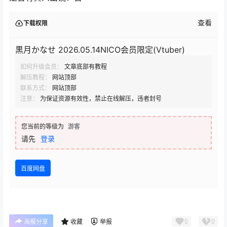
查看
下载权限
黒月かなせ 2026.05.14NICO会员限定(Vtuber)
如何升级会员：
文章底部有教程
解压教程：
网站顶部
联系方式：
网站顶部
注意：
为保证资源有效性，禁止在线解压，违者封号
您当前的等级为
游客
请先
登录
百度网盘
0
0
海报分享
收藏
举报