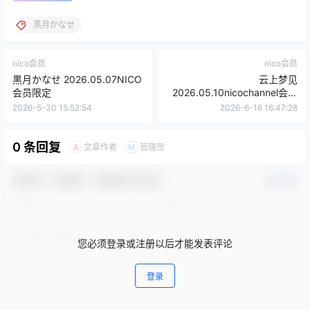
黒月かなせ
nico会员
nico会员
黒月かなせ 2026.05.07NICO
云上梦见
会员限定
2026.05.10nicochannel会员
限定
2026-5-30 15:52:54
2026-6-16 16:47:28
0 条回复
文章作者
管理员
A
M
欢迎您，新朋友，感谢参与互动！
确认修改
您必须登录或注册以后才能发表评论
登录