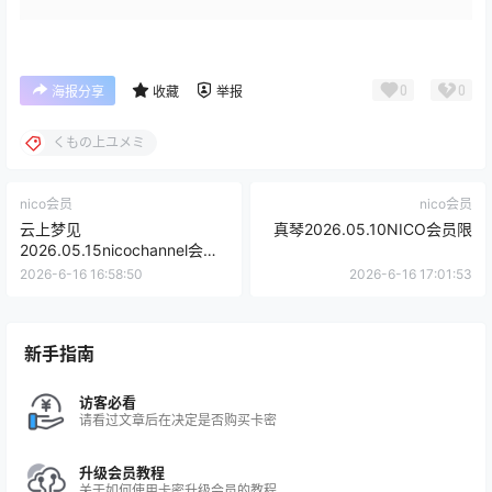
0
0
海报分享
收藏
举报
くもの上ユメミ
nico会员
nico会员
云上梦见
真琴2026.05.10NICO会员限
2026.05.15nicochannel会员
限定
2026-6-16 16:58:50
2026-6-16 17:01:53
新手指南
访客必看
请看过文章后在决定是否购买卡密
升级会员教程
关于如何使用卡密升级会员的教程