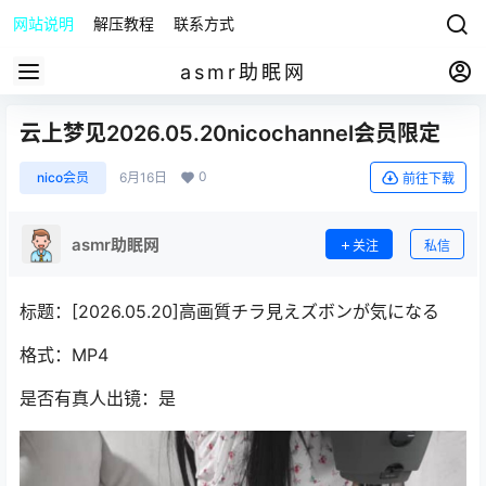
网站说明
解压教程
联系方式
asmr助眠网
云上梦见2026.05.20nicochannel会员限定
0
nico会员
6月16日
前往下载
asmr助眠网
关注
私信
标题：[2026.05.20]高画質チラ見えズボンが気になる
格式：MP4
是否有真人出镜：是