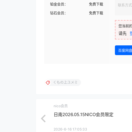
铂金会员：
免费下载
联系方式
钻石会员：
免费下载
您当前
请先
百度网
くもの上ユメミ
nico会员
日南2026.05.15NICO会员限定
2026-6-16 17:05:33