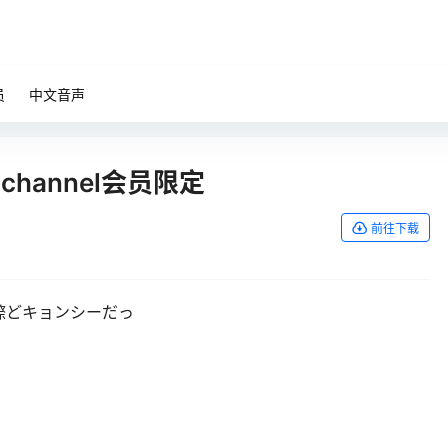
员
中文音声
ochannel会员限定
前往下载
配信際どキョンシーだっ