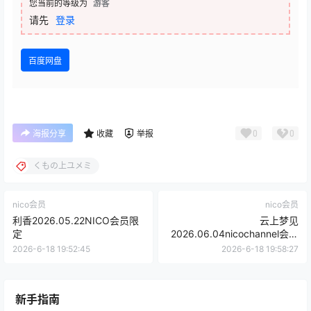
您当前的等级为
游客
请先
登录
百度网盘
0
0
海报分享
收藏
举报
くもの上ユメミ
nico会员
nico会员
利香2026.05.22NICO会员限
云上梦见
定
2026.06.04nicochannel会员
限定
2026-6-18 19:52:45
2026-6-18 19:58:27
新手指南