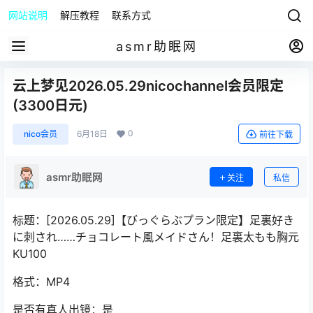
网站说明
解压教程
联系方式
asmr助眠网
云上梦见2026.05.29nicochannel会员限定
(3300日元)
0
nico会员
6月18日
前往下载
asmr助眠网
关注
私信
标题：[2026.05.29]【びっぐらぶプラン限定】足裏好き
に刺され……チョコレート風メイドさん！足裏太もも胸元
KU100
格式：MP4
是否有真人出镜：是