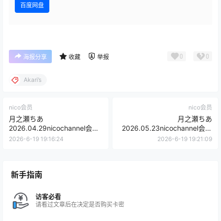
百度网盘
0
0
海报分享
收藏
举报
Akari’s
nico会员
nico会员
月之瀬ちあ
月之瀬ちあ
2026.04.29nicochannel会员
2026.05.23nicochannel会员
限定
限定
2026-6-19 19:16:24
2026-6-19 19:21:09
新手指南
访客必看
请看过文章后在决定是否购买卡密