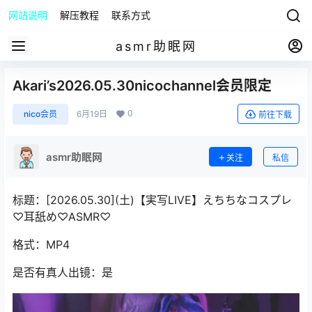
网站说明
解压教程
联系方式
asmr助眠网
Akari’s2026.05.30nicochannel会员限定
0
nico会员
6月19日
前往下载
asmr助眠网
关注
私信
标题：[2026.05.30](土)【実写LIVE】えちちなコスプレ
♡耳舐め♡ASMR♡
格式：MP4
是否有真人出镜：是