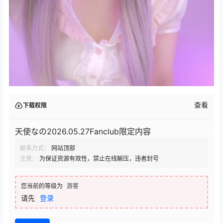
查看
下载权限
天使なの2026.05.27Fanclub限定内容
联系方式：
网站顶部
注意：
为保证资源有效性，禁止在线解压，违者封号
您当前的等级为
游客
请先
登录