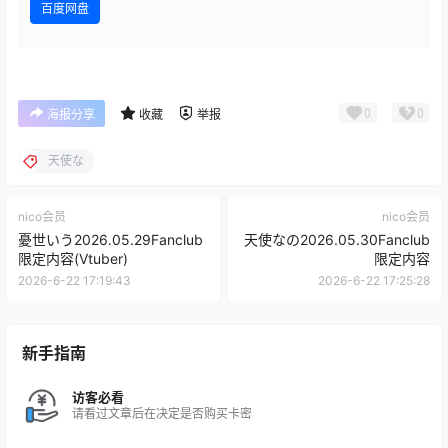
百度网盘
0
0
海报分享
收藏
举报
天使な
nico会员
nico会员
憂世いう2026.05.29Fanclub
天使なの2026.05.30Fanclub
限定内容(Vtuber)
限定内容
2026-6-22 17:19:43
2026-6-22 17:25:28
新手指南
访客必看
请看过文章后在决定是否购买卡密