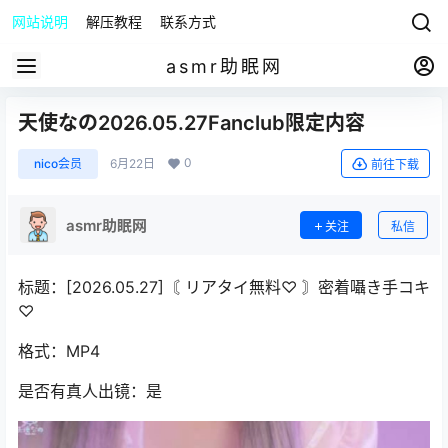
网站说明
解压教程
联系方式
asmr助眠网
天使なの2026.05.27Fanclub限定内容
0
nico会员
6月22日
前往下载
asmr助眠网
关注
私信
标题：[2026.05.27]〘 リアタイ無料♡ 〙密着囁き手コキ
♡
格式：MP4
是否有真人出镜：是