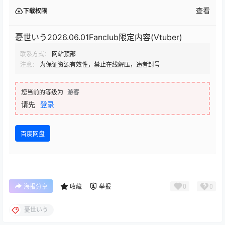
查看
下载权限
憂世いう2026.06.01Fanclub限定内容(Vtuber)
联系方式：
网站顶部
注意：
为保证资源有效性，禁止在线解压，违者封号
您当前的等级为
游客
请先
登录
百度网盘
0
0
海报分享
收藏
举报
憂世いう