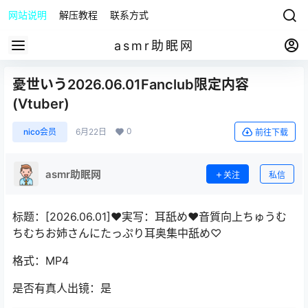
网站说明
解压教程
联系方式
asmr助眠网
憂世いう2026.06.01Fanclub限定内容
(Vtuber)
0
nico会员
6月22日
前往下载
asmr助眠网
关注
私信
标题：[2026.06.01]♥実写：耳舐め♥音質向上ちゅうむ
ちむちお姉さんにたっぷり耳奥集中舐め♡
格式：MP4
是否有真人出镜：是