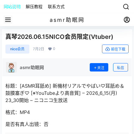
网站说明
解压教程
联系方式
asmr助眠网
真琴2026.06.15NICO会员限定(Vtuber)
0
nico会员
7月2日
前往下载
asmr助眠网
关注
私信
标题：[ASMR耳舐め] 新機材リアルでやばい♡耳舐め＆
鼓膜塞ぎ♡ [※YouTubeより高音質] – 2026_6_15(月)
23_30開始 – ニコニコ生放送
格式：MP4
是否有真人出镜：否