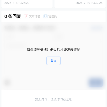
计时2
眠耶 吊带裙头纱+小羊喵
2026-7-8 19:26:29
2026-7-10 19:32:24
ASMR
0 条回复
文章作者
管理员
A
M
欢迎您，新朋友，感谢参与互动！
确认修改
您必须登录或注册以后才能发表评论
登录
提交
暂无讨论，说说你的看法吧