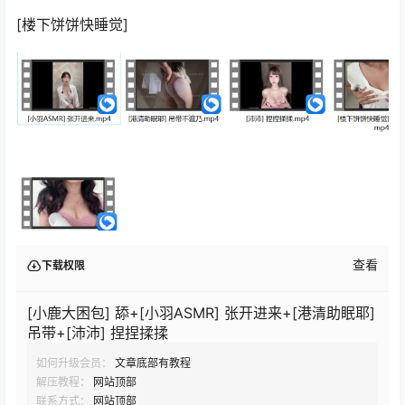
[楼下饼饼快睡觉]
查看
下载权限
[小鹿大困包] 舔+[小羽ASMR] 张开进来+[港清助眠耶]
吊带+[沛沛] 捏捏揉揉
如何升级会员：
文章底部有教程
解压教程：
网站顶部
联系方式：
网站顶部