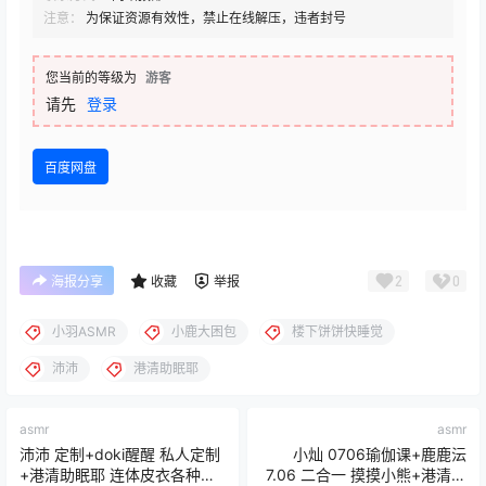
注意：
为保证资源有效性，禁止在线解压，违者封号
您当前的等级为
游客
请先
登录
百度网盘
2
0
海报分享
收藏
举报
小羽ASMR
小鹿大困包
楼下饼饼快睡觉
沛沛
港清助眠耶
asmr
asmr
沛沛 定制+doki醒醒 私人定制
小灿 0706瑜伽课+鹿鹿沄
+港清助眠耶 连体皮衣各种倒
7.06 二合一 摸摸小熊+港清助