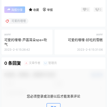
0
0
海报分享
收藏
举报
可爱的埋埋
asmr
asmr
可爱的埋埋-芦荟耳朵spa+吹
可爱的埋埋-好吃的雪糕
气
2023-2-6 15:26:42
2023-2-6 15:31:06
0 条回复
文章作者
管理员
A
M
欢迎您，新朋友，感谢参与互动！
确认修改
您必须登录或注册以后才能发表评论