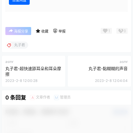
百度网盘
1
0
海报分享
收藏
举报
丸子君
asmr
asmr
丸子君-超快速舔耳朵和耳朵摩
丸子君-黏糊糊的声音
擦
2023-2-8 12:00:28
2023-2-8 12:04:04
0 条回复
文章作者
管理员
A
M
欢迎您，新朋友，感谢参与互动！
确认修改