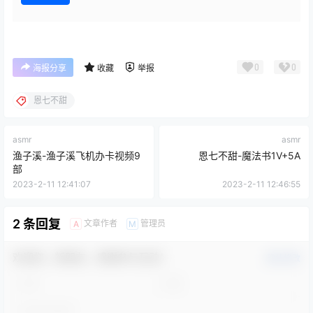
0
0
海报分享
收藏
举报
恩七不甜
asmr
asmr
渔子溪-渔子溪飞机办卡视频9
恩七不甜-魔法书1V+5A
部
2023-2-11 12:41:07
2023-2-11 12:46:55
2 条回复
文章作者
管理员
A
M
欢迎您，新朋友，感谢参与互动！
确认修改