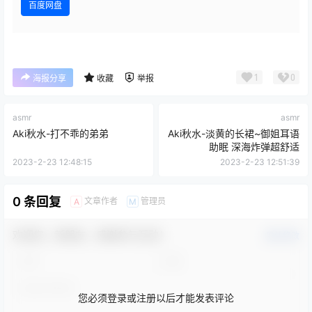
百度网盘
1
0
海报分享
收藏
举报
asmr
asmr
Aki秋水-打不乖的弟弟
Aki秋水-淡黄的长裙~御姐耳语
助眠 深海炸弹超舒适
2023-2-23 12:48:15
2023-2-23 12:51:39
0 条回复
文章作者
管理员
A
M
欢迎您，新朋友，感谢参与互动！
确认修改
您必须登录或注册以后才能发表评论