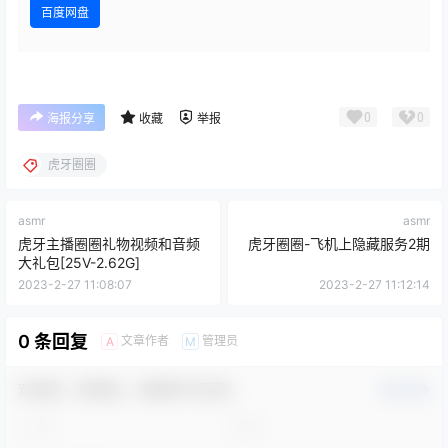
百度网盘
0
0
海报分享
收藏
举报
虎牙圈圈
asmr
asmr
虎牙主播圈圈礼物视频和音频
虎牙圈圈-飞机上隐藏服务2期
大礼包[25V-2.62G]
2023-2-27 11:08:07
2023-2-27 11:12:14
0 条回复
文章作者
管理员
A
M
欢迎您，新朋友，感谢参与互动！
确认修改