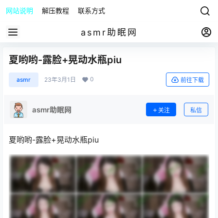
网站说明
解压教程
联系方式
asmr助眠网
夏哟哟-露脸+晃动水瓶piu
0
asmr
23年3月1日
前往下载
asmr助眠网
关注
私信
夏哟哟-露脸+晃动水瓶piu