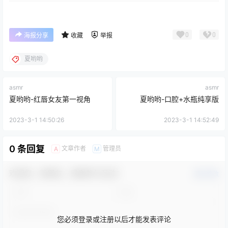
0
0
海报分享
收藏
举报
夏哟哟
asmr
asmr
夏哟哟-红唇女友第一视角
夏哟哟-口腔+水瓶纯享版
2023-3-1 14:50:26
2023-3-1 14:52:49
0 条回复
文章作者
管理员
A
M
欢迎您，新朋友，感谢参与互动！
确认修改
您必须登录或注册以后才能发表评论