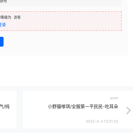
封号
的等级为
游客
登录
盘
asmr
气/纯
小野猫嗲琪/全服第一平民民-吃耳朵
2023-3-3 13:21:32