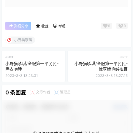
0
0
海报分享
收藏
举报
小野猫嗲琪
asmr
asmr
小野猫嗲琪/全服第一平民民-
小野猫嗲琪/全服第一平民民-
睡衣哄睡
优享版毛绒掏耳
2023-3-3 13:23:31
2023-3-3 13:27:15
0 条回复
文章作者
管理员
A
M
欢迎您，新朋友，感谢参与互动！
确认修改