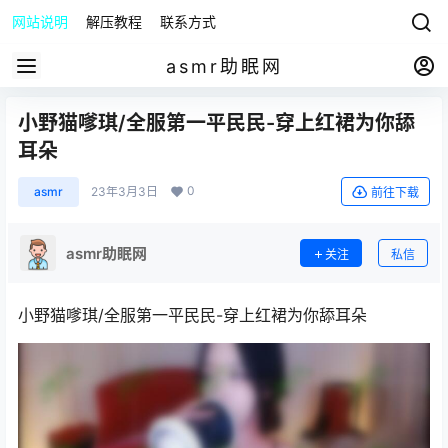
网站说明
解压教程
联系方式
asmr助眠网
小野猫嗲琪/全服第一平民民-穿上红裙为你舔
耳朵
0
asmr
23年3月3日
前往下载
asmr助眠网
关注
私信
小野猫嗲琪/全服第一平民民-穿上红裙为你舔耳朵