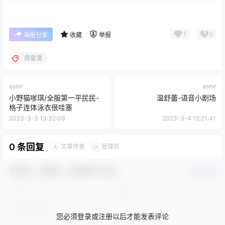
1
0
海报分享
收藏
举报
周童潼
asmr
asmr
小野猫嗲琪/全服第一平民民-
温舒蕾-语音小剧场
格子连体泳衣很哇塞
2023-3-3 13:32:09
2023-3-4 12:21:41
0 条回复
文章作者
管理员
A
M
欢迎您，新朋友，感谢参与互动！
确认修改
您必须登录或注册以后才能发表评论