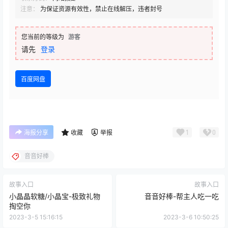
注意：
为保证资源有效性，禁止在线解压，违者封号
您当前的等级为
游客
请先
登录
百度网盘
1
0
海报分享
收藏
举报
音音好棒
故事入口
故事入口
小晶晶软糖/小晶宝-极致礼物
音音好棒-帮主人吃一吃
掏空你
2023-3-5 15:16:15
2023-3-6 10:50:25