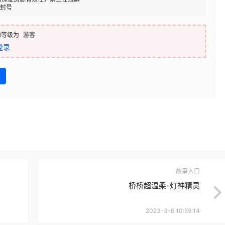
封号
的等级为
游客
登录
盘
故事入口
桥桥超温柔-灯神精灵
2023-3-6 10:59:14