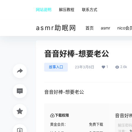
网站说明
解压教程
联系方式
asmr助眠网
首页
asmr
nico会
音音好棒-想要老公
1
2.6k
故事入口
23年3月6日
音音好棒-想要老公
音音好
下载权限
黄金会员：
免费下载
解压密码
注意：