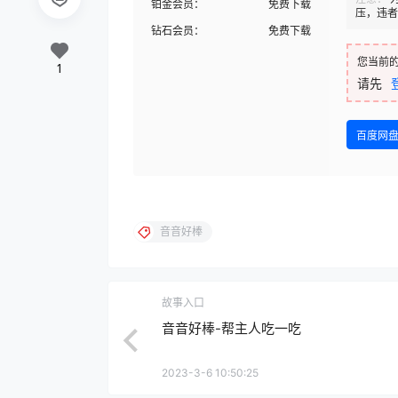
铂金会员：
免费下载
压，违者
钻石会员：
免费下载
您当前
1
请先
百度网
音音好棒
故事入口
音音好棒-帮主人吃一吃
2023-3-6 10:50:25