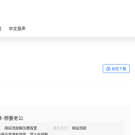
员
中文音声
前往下载
棒-想要老公
：
网站顶部解压教程里
联系方式：
网站顶部
为保证资源有效性，禁止在线解