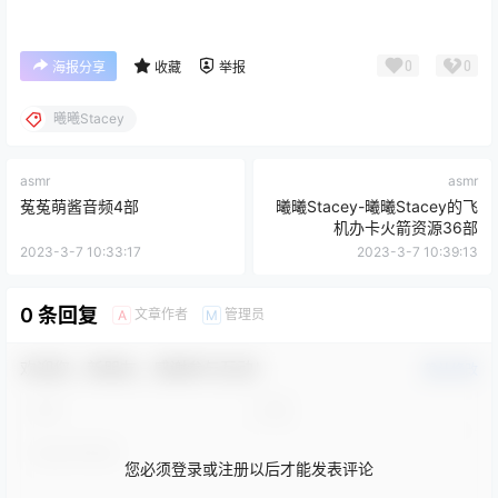
0
0
海报分享
收藏
举报
曦曦Stacey
asmr
asmr
菟菟萌酱音频4部
曦曦Stacey-曦曦Stacey的飞
机办卡火箭资源36部
2023-3-7 10:33:17
2023-3-7 10:39:13
0 条回复
文章作者
管理员
A
M
欢迎您，新朋友，感谢参与互动！
确认修改
您必须登录或注册以后才能发表评论