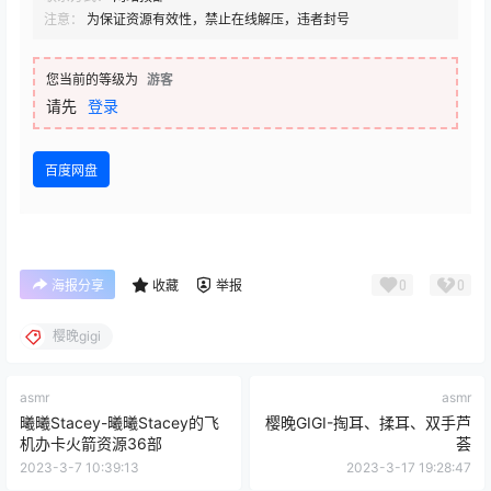
注意：
为保证资源有效性，禁止在线解压，违者封号
您当前的等级为
游客
请先
登录
百度网盘
0
0
海报分享
收藏
举报
樱晚gigi
asmr
asmr
曦曦Stacey-曦曦Stacey的飞
樱晚GIGI-掏耳、揉耳、双手芦
机办卡火箭资源36部
荟
2023-3-7 10:39:13
2023-3-17 19:28:47