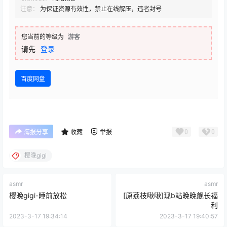
注意：
为保证资源有效性，禁止在线解压，违者封号
您当前的等级为
游客
请先
登录
百度网盘
0
0
海报分享
收藏
举报
樱晚gigi
asmr
asmr
樱晚gigi-睡前放松
[原荔枝啾啾]现b站晚晚舰长福
利
2023-3-17 19:34:14
2023-3-17 19:40:57