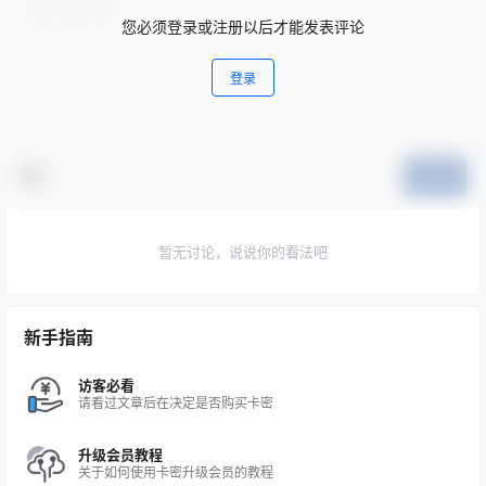
您必须登录或注册以后才能发表评论
登录
提交
暂无讨论，说说你的看法吧
新手指南
访客必看
请看过文章后在决定是否购买卡密
升级会员教程
关于如何使用卡密升级会员的教程