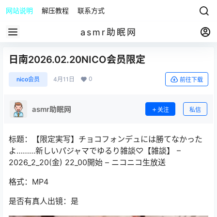
网站说明
解压教程
联系方式
asmr助眠网
日南2026.02.20NICO会员限定
0
nico会员
4月11日
前往下载
asmr助眠网
关注
私信
标题：【限定実写】チョコフォンデュには勝てなかった
よ………新しいパジャマでゆるり雑談♡【雑談】 –
2026_2_20(金) 22_00開始 – ニコニコ生放送
格式：MP4
是否有真人出镜：是